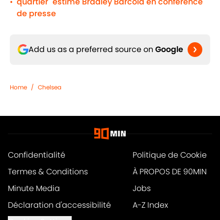
quartier" estime Bradley Barcola en conférence
•
de presse
Add us as a preferred source on
Google
Home
/
Chelsea
Confidentialité
Politique de Cookie
Termes & Conditions
À PROPOS DE 90MIN
Minute Media
Jobs
Déclaration d'accessibilité
A-Z Index