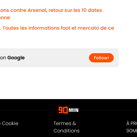
ns contre Arsenal, retour sur les 10 dates
enne
. Toutes les informations foot et mercato de ce
 on
Google
Follow
e Cookie
Termes &
À P
Conditions
90M