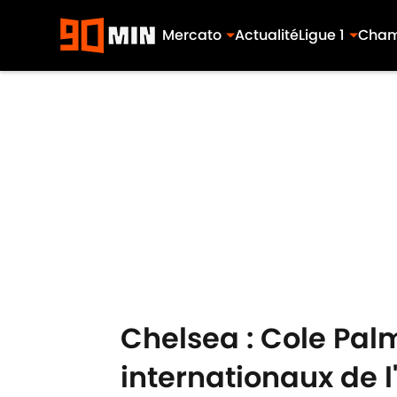
Mercato
Actualité
Ligue 1
Cham
Skip to main content
Chelsea : Cole Palm
internationaux de l