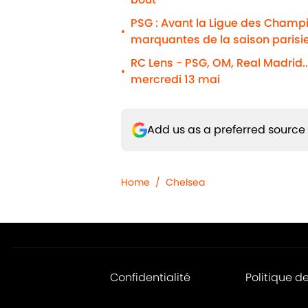
PSG : Avant la Ligue des Champio
•
marquantes de la saison parisi
RC Lens - PSG, OM, Real Madrid..
•
mercredi 13 mai
Add us as a preferred source
Home
/
Chelsea
Confidentialité
Politique d