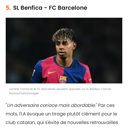
5.
SL Benfica - FC Barcelone
Lamine Yamal et le FC Barcelone seraient opposés au SL Benfica | David
Ramos/GettyImages
"
Un adversaire coriace mais abordable
." Par ces
mots, l'I.A évoque un tirage plutôt clément pour le
club catalan, qui s'évite de nouvelles retrouvailles