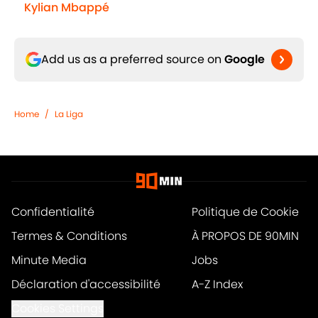
Kylian Mbappé
Add us as a preferred source on
Google
Home
/
La Liga
Confidentialité
Politique de Cookie
Termes & Conditions
À PROPOS DE 90MIN
Minute Media
Jobs
Déclaration d'accessibilité
A-Z Index
Cookies Settings