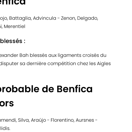
enfica
Rojo, Battaglia, Advincula - Zenon, Delgado,
, Merentiel
 blessés :
Alexander Bah blessés aux ligaments croisés du
 disputer sa dernière compétition chez les Aigles
probable de Benfica
ors
amendi, Silva, Araújo - Florentino, Aursnes -
idis.