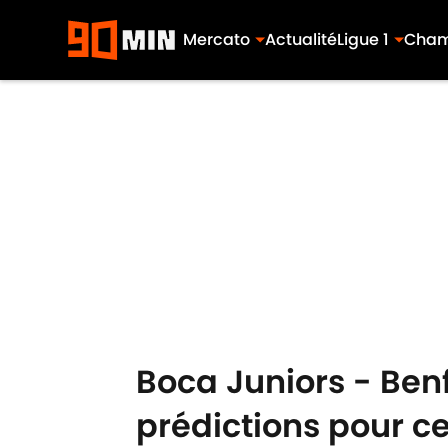
Mercato
Actualité
Ligue 1
Cham
Skip to main content
Boca Juniors - Ben
prédictions pour 