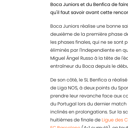
Boca Juniors et du Benfica de fair
qu'il faut savoir avant cette rencon
Boca Juniors réalise une bonne sai
deuxième de la première phase de 
les phases finales, qui ne se sont p
éliminés par l'Independiente en qua
Miguel Ángel Russo à la tête de l'éq
entraîneur du Boca depuis le débu
De son côté, le SL Benfica a réalis
de Liga NOS, à deux points du Sport
prendre leur revanche face aux co
du Portugal lors du dernier match 
inclinés en prolongations. Sur la s
huitièmes de finale de
Ligue des 
FC Barcelone
(4-1 cumulé), en tout