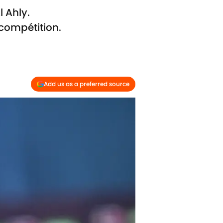
 Ahly.
 compétition.
Add us as a preferred source