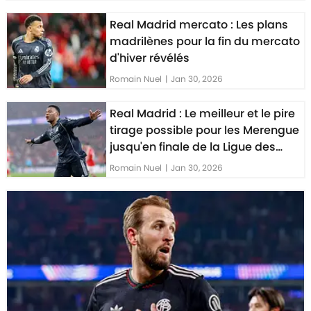
Real Madrid mercato : Les plans
madrilènes pour la fin du mercato
d'hiver révélés
Romain Nuel
|
Jan 30, 2026
Real Madrid : Le meilleur et le pire
tirage possible pour les Merengue
jusqu'en finale de la Ligue des
Champions
Romain Nuel
|
Jan 30, 2026