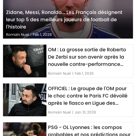
Zidane, Messi, Ronaldo... Les Français désignent
leur top 5 des meilleurs joueurs de football de
l'histoire
Romain Nuel
|
Feb 1, 2026
OM : La grosse sortie de Roberto
De Zerbi sur son avenir après la
nouvelle contre-performance
face au Paris FC
Romain Nuel
|
Feb 1, 2026
OFFICIEL : Le groupe de l'OM pour
le choc contre le Paris FC dévoilé
après le fiasco en Ligue des
Champions
Romain Nuel
|
Jan 31, 2026
PSG - OL Lyonnes : les compos
probables et nos prédictions pour