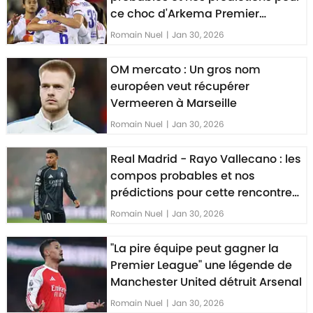
ce choc d'Arkema Premier
League
Romain Nuel
|
Jan 30, 2026
OM mercato : Un gros nom
européen veut récupérer
Vermeeren à Marseille
Romain Nuel
|
Jan 30, 2026
Real Madrid - Rayo Vallecano : les
compos probables et nos
prédictions pour cette rencontre
de la Liga
Romain Nuel
|
Jan 30, 2026
"La pire équipe peut gagner la
Premier League" une légende de
Manchester United détruit Arsenal
Romain Nuel
|
Jan 30, 2026