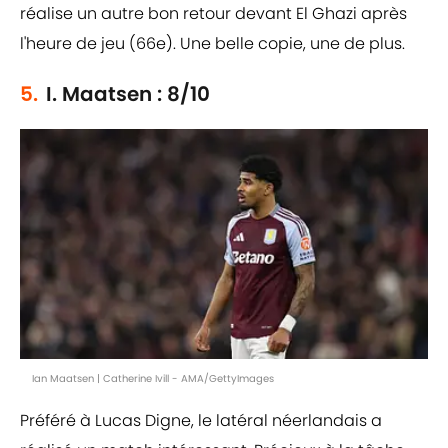
réalise un autre bon retour devant El Ghazi après
l'heure de jeu (66e). Une belle copie, une de plus.
5.
I. Maatsen : 8/10
Ian Maatsen | Catherine Ivill - AMA/GettyImages
Préféré à Lucas Digne, le latéral néerlandais a