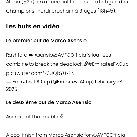
Aloba (82e), en attendant le retour de la Ligue des
Champions mardi prochain à Bruges (18h45).
Les buts en vidéo
Le premier but de Marco Asensio
Rashford ➡️ Asensio
@AVFCOfficial
's loanees
combine to break the deadlock 🔓
#EmiratesFACup
pic.twitter.com/k3UQbYUxPN
— Emirates FA Cup (@EmiratesFACup)
February 28,
2025
Le deuxième but de Marco Asensio
Asensio at the double ✌️
A cool finish from Marco Asensio for
@AVFCOfficial