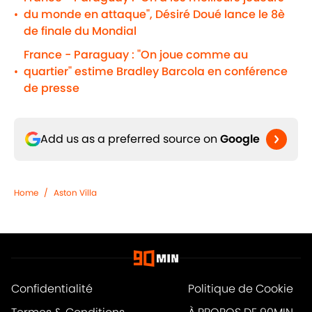
du monde en attaque", Désiré Doué lance le 8è
•
de finale du Mondial
France - Paraguay : "On joue comme au
quartier" estime Bradley Barcola en conférence
•
de presse
Add us as a preferred source on
Google
Home
/
Aston Villa
Confidentialité
Politique de Cookie