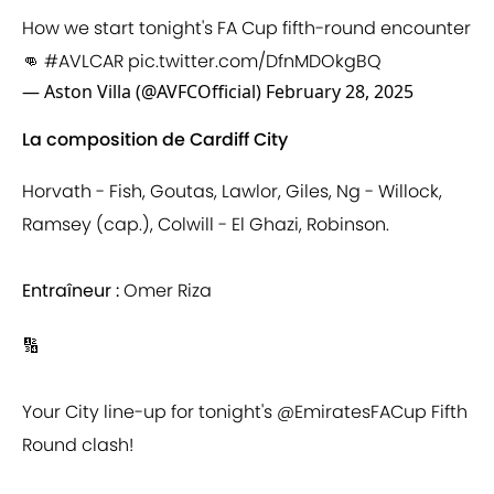
How we start tonight's FA Cup fifth-round encounter
👊
#AVLCAR
pic.twitter.com/DfnMDOkgBQ
— Aston Villa (@AVFCOfficial)
February 28, 2025
La composition de Cardiff City
Horvath - Fish, Goutas, Lawlor, Giles, Ng - Willock,
Ramsey (cap.), Colwill - El Ghazi, Robinson.
Entraîneur :
Omer Riza
🔢
Your City line-up for tonight's
@EmiratesFACup
Fifth
Round clash!