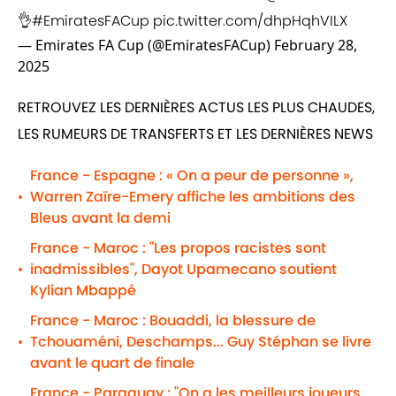
👌
#EmiratesFACup
pic.twitter.com/dhpHqhVILX
— Emirates FA Cup (@EmiratesFACup)
February 28,
2025
RETROUVEZ LES DERNIÈRES ACTUS LES PLUS CHAUDES,
LES RUMEURS DE TRANSFERTS ET LES DERNIÈRES NEWS
France - Espagne : « On a peur de personne »,
Warren Zaïre-Emery affiche les ambitions des
•
Bleus avant la demi
France - Maroc : "Les propos racistes sont
inadmissibles", Dayot Upamecano soutient
•
Kylian Mbappé
France - Maroc : Bouaddi, la blessure de
Tchouaméni, Deschamps... Guy Stéphan se livre
•
avant le quart de finale
France - Paraguay : "On a les meilleurs joueurs