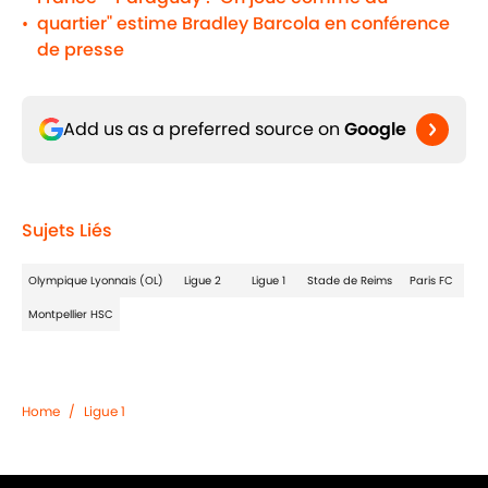
quartier" estime Bradley Barcola en conférence
•
de presse
Add us as a preferred source on
Google
Sujets Liés
Olympique Lyonnais (OL)
Ligue 2
Ligue 1
Stade de Reims
Paris FC
Montpellier HSC
Home
/
Ligue 1