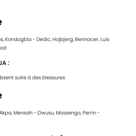
e
lius, Kondogbia - Dedic, Hojbjerg, Bennacer, Luis
ood
JA :
bsent suite à des blessures.
e
 Akpa, Mensah - Owusu, Massengo, Perrin -