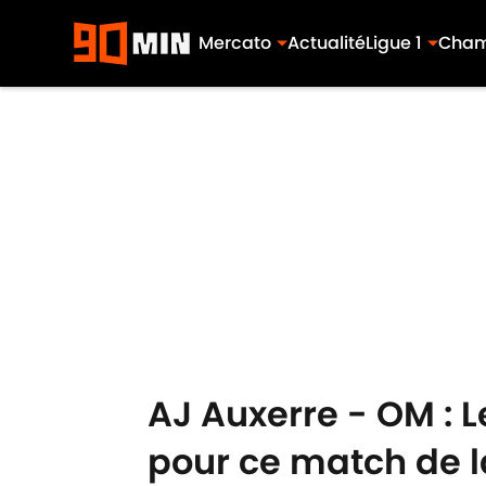
Mercato
Actualité
Ligue 1
Cham
Skip to main content
AJ Auxerre - OM : 
pour ce match de l