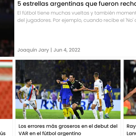
5 estrellas argentinas que fueron rec
El fútbol tiene muchas vueltas y también moment
del jugadores. Por ejemplo, cuando recibe el 'No' d
Repasamos 5 casos que atravesaron esta barrer
Joaquín Jary
|
Jun 4, 2022
Los errores más groseros en el debut del
Ray
nús
VAR en el fútbol argentino
Lan