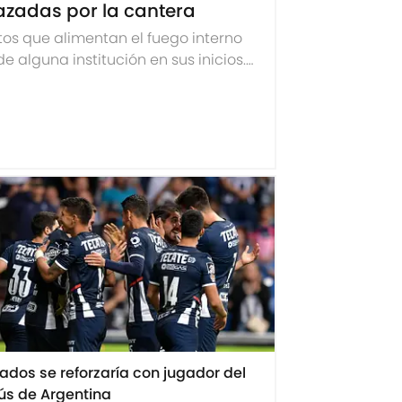
hazadas por la cantera
os que alimentan el fuego interno
e alguna institución en sus inicios.
a.
ados se reforzaría con jugador del
ús de Argentina