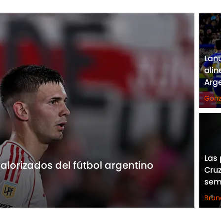
Lanu
alin
Arg
Gonz
Las 
alorizados del fútbol argentino
Cruz
sem
Brun