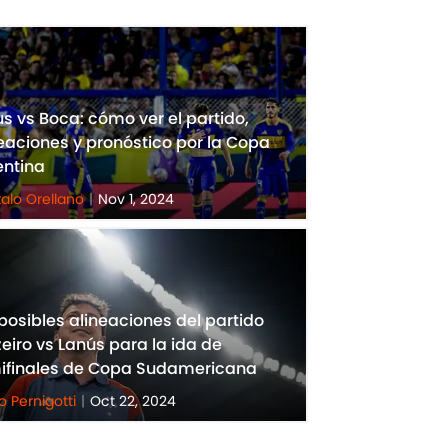
s vs Boca: cómo ver el partido,
eaciones y pronóstico por la Copa
entina
alo Orellano
|
Nov 1, 2024
posibles alineaciones del partido
eiro vs Lanús para la ida de
ifinales de Copa Sudamericana
o Pernigotti
|
Oct 22, 2024