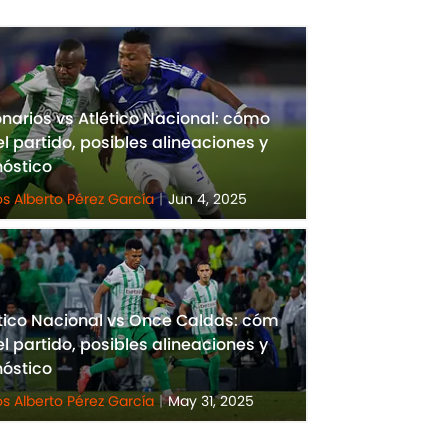
onarios vs Atlético Nacional: cómo
el partido, posibles alineaciones y
nóstico
os Alberto Pérez García
|
Jun 4, 2025
tico Nacional vs Once Caldas: cóm
el partido, posibles alineaciones y
nóstico
os Alberto Pérez García
|
May 31, 2025