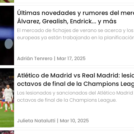
Últimas novedades y rumores del merc
Álvarez, Grealish, Endrick... y más
El mercado de fichajes de verano se acerca y los
europeas ya están trabajando en la planificación 
Adrián Tenrero
|
Mar 17, 2025
Atlético de Madrid vs Real Madrid: lesionados y sancionados en los
octavos de final de la Champions Lea
Los lesionados y sancionados del Atlético Madrid 
octavos de final de la Champions League.
Julieta Natalutti
|
Mar 10, 2025