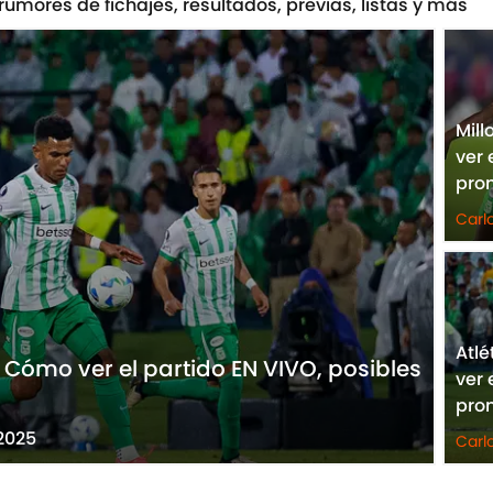
 rumores de fichajes, resultados, previas, listas y más
Mill
ver 
pro
Carl
Atlé
: Cómo ver el partido EN VIVO, posibles
ver 
pro
 2025
Carl