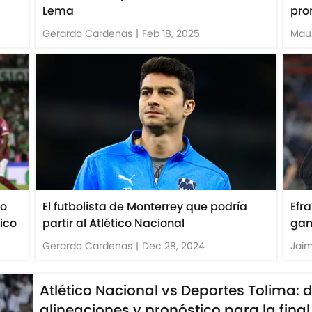
Lema
pro
Gerardo Cardenas
|
Feb 18, 2025
Maur
mo
El futbolista de Monterrey que podría
Efra
tico
partir al Atlético Nacional
gan
Gerardo Cardenas
|
Dec 28, 2024
Jai
Atlético Nacional vs Deportes Tolima: 
alineaciones y pronóstico para la final