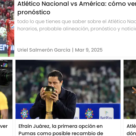
Atlético Nacional vs América: cómo ver
pronóstico
todo lo que tienes que saber sobre el Atlético Nacional: cómo y dónde ver, fechas,
horarios, probable alineación, pronóstico y notici
Uriel Salmerón García
|
Mar 9, 2025
 ver
Efraín Juárez, la primera opción en
Atl
Pumas como posible recambio de
dón