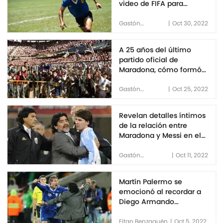
video de FIFA para
homenajear a Maradona
en su cumpleaños
Gastón
|
Oct 30, 2022
Hirschbrand
A 25 años del último
partido oficial de
Maradona, cómo formó
Boca ese día y detalles
desconocidos
Gastón
|
Oct 25, 2022
Hirschbrand
Revelan detalles íntimos
de la relación entre
Maradona y Messi en el
Mundial de Sudáfrica
2010
Gastón
|
Oct 11, 2022
Hirschbrand
Martín Palermo se
emocionó al recordar a
Diego Armando
Maradona
Eitan Benzaquén
|
Oct 5, 2022