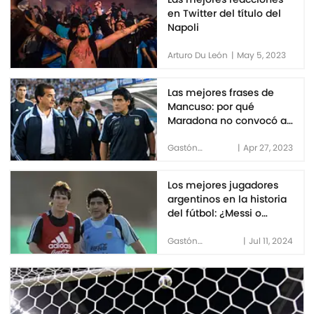
en Twitter del título del
Napoli
Arturo Du León
|
May 5, 2023
Las mejores frases de
Mancuso: por qué
Maradona no convocó a
Zanetti y más secretos
del Mundial de Sudáfrica
Gastón
|
Apr 27, 2023
Hirschbrand
2010
Los mejores jugadores
argentinos en la historia
del fútbol: ¿Messi o
Maradona?
Gastón
|
Jul 11, 2024
Hirschbrand