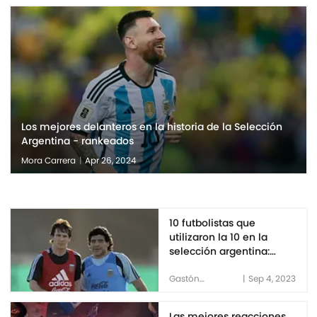
Los mejores delanteros en la historia de la Selección
Argentina - rankeados
Mora Carrera
|
Apr 26, 2024
10 futbolistas que
utilizaron la 10 en la
selección argentina:
Maradona y Messi,
mayores referentes
Gastón
|
Sep 4, 2023
Hirschbrand
Las mejores reacciones