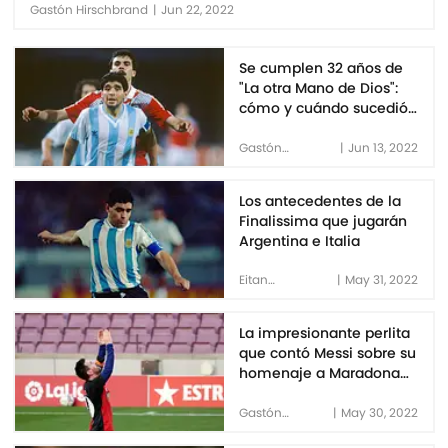
Gastón Hirschbrand
|
Jun 22, 2022
Se cumplen 32 años de
"La otra Mano de Dios":
cómo y cuándo sucedió
otra de las históricas
jugadas de Maradona
Gastón
|
Jun 13, 2022
Hirschbrand
Los antecedentes de la
Finalissima que jugarán
Argentina e Italia
Eitan
|
May 31, 2022
Benzaquén
La impresionante perlita
que contó Messi sobre su
homenaje a Maradona
que hizo explotar las
redes
Gastón
|
May 30, 2022
Hirschbrand