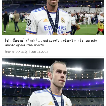
[ข่าวซื้อขาย] สโมสรใน เวลส์ เอาจริงถกเซ็นฟรี แกเร็ธ เบล หลัง
หมดสัญญากับ เรอัล มาดริด
โตมร นวลประเสริฐ
|
Jun 23, 2022