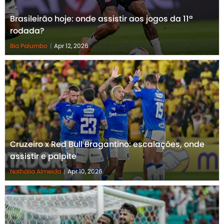
Brasileirão hoje: onde assistir aos jogos da 11ª
rodada?
Bia Palumbo
|
Apr 12, 2026
Cruzeiro x Red Bull Bragantino: escalações, onde
assistir e palpite
Nathália Almeida
|
Apr 10, 2026