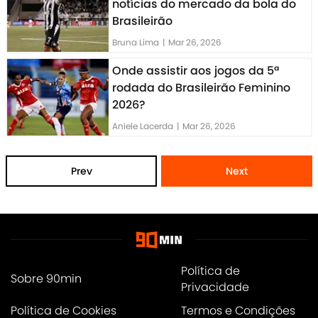
notícias do mercado da bola do
Brasileirão
Bruna Lima
|
Mar 26, 2026
Onde assistir aos jogos da 5ª
rodada do Brasileirão Feminino
2026?
Aniele Lacerda
|
Mar 26, 2026
Prev
Next
Política de
Sobre 90min
Privacidade
Política de Cookies
Termos e Condições