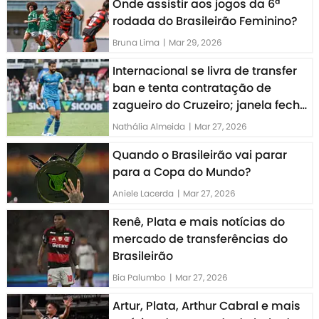
Onde assistir aos jogos da 6ª
rodada do Brasileirão Feminino?
Bruna Lima
|
Mar 29, 2026
Internacional se livra de transfer
ban e tenta contratação de
zagueiro do Cruzeiro; janela fecha
hoje
Nathália Almeida
|
Mar 27, 2026
Quando o Brasileirão vai parar
para a Copa do Mundo?
Aniele Lacerda
|
Mar 27, 2026
Renê, Plata e mais notícias do
mercado de transferências do
Brasileirão
Bia Palumbo
|
Mar 27, 2026
Artur, Plata, Arthur Cabral e mais