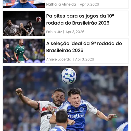
Nathália Almeida
|
Apr 6, 2026
Palpites para os jogos da 10ª
rodada do Brasileirão 2026
Fabio Utz
|
Apr 3, 2026
A seleção ideal da 9ª rodada do
Brasileirão 2026
Aniele Lacerda
|
Apr 3, 2026