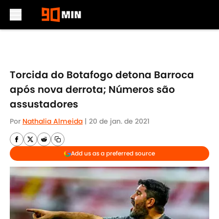
Skip to main content
Torcida do Botafogo detona Barroca
após nova derrota; Números são
assustadores
Por
Nathalia Almeida
|
20 de jan. de 2021
Add us as a preferred source