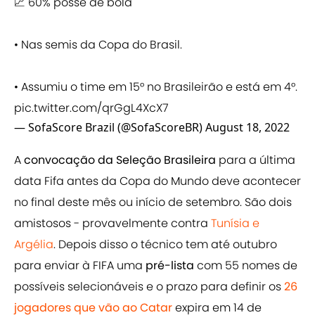
📈 60% posse de bola
• Nas semis da Copa do Brasil.
• Assumiu o time em 15° no Brasileirão e está em 4°.
pic.twitter.com/qrGgL4XcX7
— SofaScore Brazil (@SofaScoreBR)
August 18, 2022
A
convocação da Seleção Brasileira
para a última
data Fifa antes da Copa do Mundo deve acontecer
no final deste mês ou início de setembro. São dois
amistosos - provavelmente contra
Tunísia e
Argélia
. Depois disso o técnico tem até outubro
para enviar à FIFA uma
pré-lista
com 55 nomes de
possíveis selecionáveis e o prazo para definir os
26
jogadores que vão ao Catar
expira em 14 de