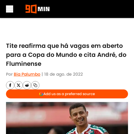
Skip to main content
Tite reafirma que há vagas em aberto
para a Copa do Mundo e cita André, do
Fluminense
Por
Bia Palumbo
|
18 de ago. de 2022
Add us as a preferred source