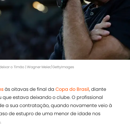
a deixar o Timão | Wagner Meier/GettyImages
ns
às oitavas de final da
Copa do Brasil
, diante
 que estava deixando o clube. O profissional
de a sua contratação, quando novamente veio à
aso de estupro de uma menor de idade nos
.