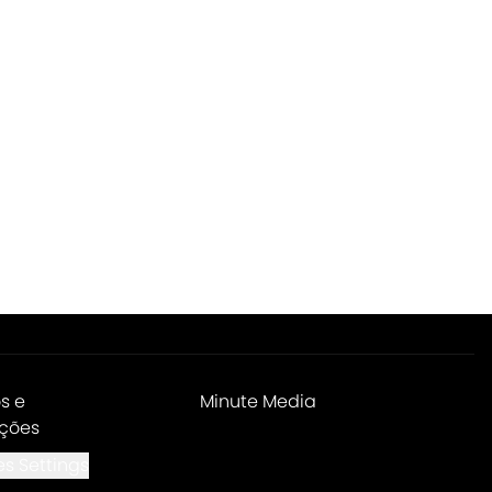
s e
Minute Media
ções
s Settings