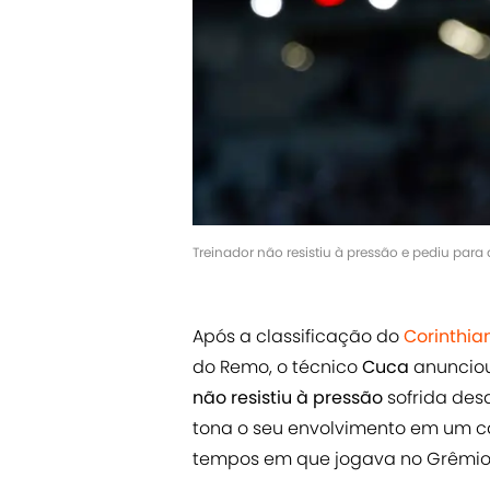
Treinador não resistiu à pressão e pediu par
Após a classificação do
Corinthia
do Remo, o técnico
Cuca
anunciou
não resistiu à pressão
sofrida des
tona o seu envolvimento em um c
tempos em que jogava no Grêmio