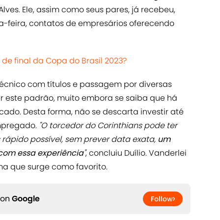
Alves. Ele, assim como seus pares, já recebeu,
-feira, contatos de empresários oferecendo
 de final da Copa do Brasil 2023?
écnico com títulos e passagem por diversas
er este padrão, muito embora se saiba que há
ado. Desta forma, não se descarta investir até
mpregado.
"O torcedor do Corinthians pode ter
s rápido possível, sem prever data exata,
um
 com essa experiência
"
, concluiu Duílio. Vanderlei
a que surge como favorito.
 on
Google
Follow