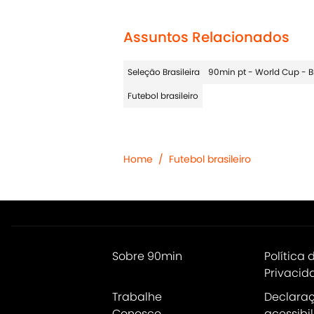
Assuntos Relacionados
Seleção Brasileira
90min pt - World Cup - Br
Futebol brasileiro
Home
/
Futebol brasileiro
Sobre 90min
Política 
Privacid
Trabalhe
Declara
Conosco
acessibi