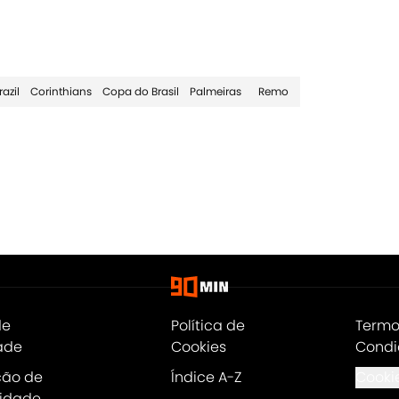
azil
Corinthians
Copa do Brasil
Palmeiras
Remo
de
Política de
Termo
ade
Cookies
Condi
ção de
Índice A-Z
Cookie
lidade