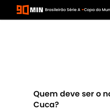
Brasileirão Série A
Copa do Mu
Skip to main content
Quem deve ser o no
Cuca?