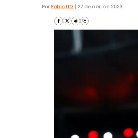
Por
Fabio Utz
|
27 de abr. de 2023