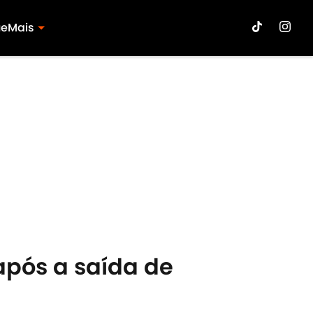
ue
Mais
após a saída de