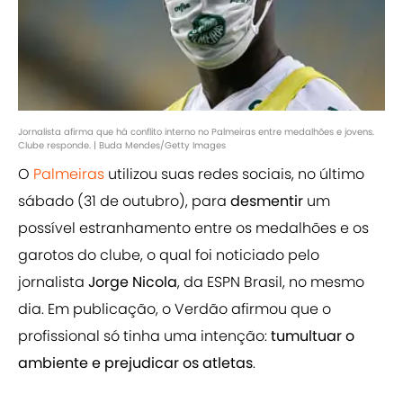
Jornalista afirma que há conflito interno no Palmeiras entre medalhões e jovens.
Clube responde. | Buda Mendes/Getty Images
O
Palmeiras
utilizou suas redes sociais, no último
sábado (31 de outubro), para
desmentir
um
possível estranhamento entre os medalhões e os
garotos do clube, o qual foi noticiado pelo
jornalista
Jorge Nicola
, da ESPN Brasil, no mesmo
dia. Em publicação, o Verdão afirmou que o
profissional só tinha uma intenção:
tumultuar o
ambiente e prejudicar os atletas
.