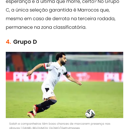
esperança é a última que morre, certo? No Grupo
C, a única seleção garantida é Marrocos que,
mesmo em caso de derrota na terceira rodada,
permanece na zona classificatória.
4.
Grupo D
Salah e companheiros têm boas chances de marcarem presença nas
oitavas | DANIEL BELOUMOU OLOMO/GettyImages