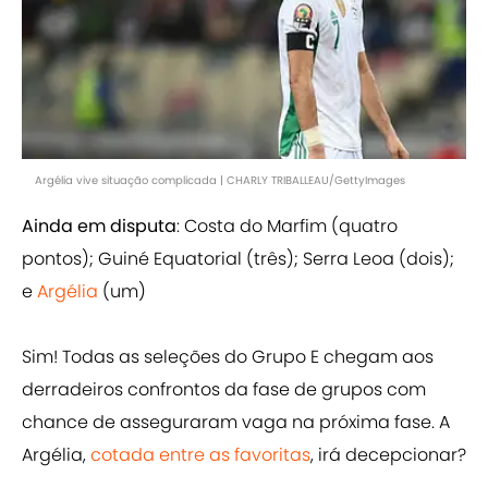
Argélia vive situação complicada | CHARLY TRIBALLEAU/GettyImages
Ainda em disputa
: Costa do Marfim (quatro
pontos); Guiné Equatorial (três); Serra Leoa (dois);
e
Argélia
(um)
Sim! Todas as seleções do Grupo E chegam aos
derradeiros confrontos da fase de grupos com
chance de asseguraram vaga na próxima fase. A
Argélia,
cotada entre as favoritas
, irá decepcionar?