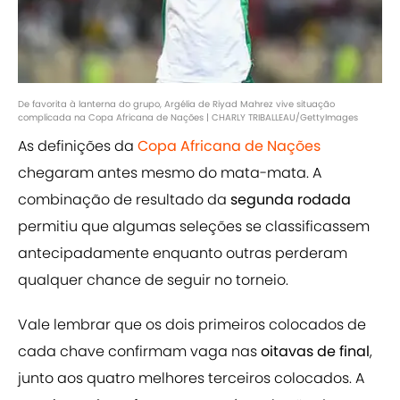
De favorita à lanterna do grupo, Argélia de Riyad Mahrez vive situação
complicada na Copa Africana de Nações | CHARLY TRIBALLEAU/GettyImages
As definições da
Copa Africana de Nações
chegaram antes mesmo do mata-mata. A
combinação de resultado da
segunda rodada
permitiu que algumas seleções se classificassem
antecipadamente enquanto outras perderam
qualquer chance de seguir no torneio.
Vale lembrar que os dois primeiros colocados de
cada chave confirmam vaga nas
oitavas de final
,
junto aos quatro melhores terceiros colocados. A