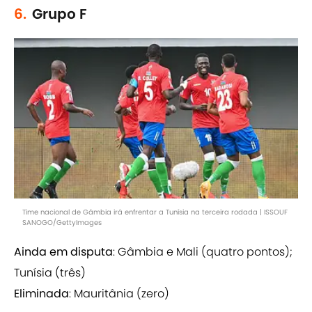
6.
Grupo F
Time nacional de Gâmbia irá enfrentar a Tunísia na terceira rodada | ISSOUF
SANOGO/GettyImages
Ainda em disputa
: Gâmbia e Mali (quatro pontos);
Tunísia (três)
Eliminada
: Mauritânia (zero)