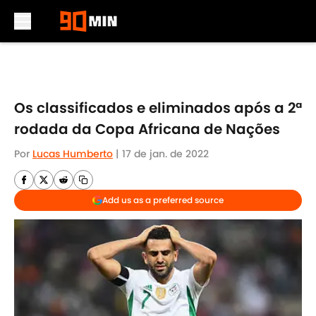
Skip to main content
Os classificados e eliminados após a 2ª
rodada da Copa Africana de Nações
Por
Lucas Humberto
|
17 de jan. de 2022
Add us as a preferred source