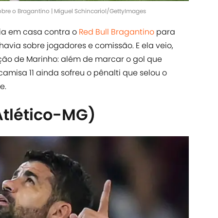
sobre o Bragantino | Miguel Schincariol/GettyImages
ria em casa contra o
Red Bull Bragantino
para
avia sobre jogadores e comissão. E ela veio,
ição de Marinho: além de marcar o gol que
amisa 11 ainda sofreu o pênalti que selou o
e.
Atlético-MG)