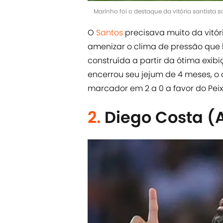
Marinho foi o destaque da vitória santista 
O
Santos
precisava muito da vitó
amenizar o clima de pressão que h
construída a partir da ótima exib
encerrou seu jejum de 4 meses, o c
marcador em 2 a 0 a favor do Peix
2.
Diego Costa (