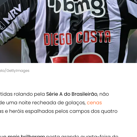
lela/GettyImages
tidas rolando pela
Série A do Brasileirão
, não
 de uma noite recheada de golaços,
cenas
vas e heróis espalhados pelos campos dos quatro
que mais brilharam
nesta grande quarta-feira de