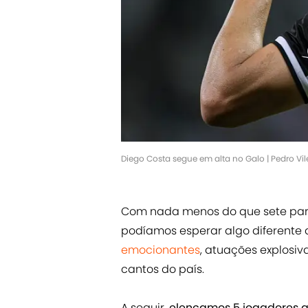
Diego Costa segue em alta no Galo | Pedro Vi
Com nada menos do que sete par
podíamos esperar algo diferente
emocionantes
, atuações explosi
cantos do país.
A seguir,
elencamos 5 jogadores 