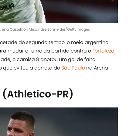
Arena Castelão | Alexandre Schneider/GettyImages
etade do segundo tempo, o meia argentino
ara mudar o rumo da partida contra o
Fortaleza
.
dade, o camisa 8 anotou um gol de falta
o que evitou a derrota do
São Paulo
na Arena
 (Athletico-PR)