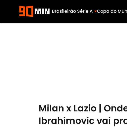
Brasileirão Série A
Copa do Mu
Skip to main content
Milan x Lazio | Onde
Ibrahimovic vai pr