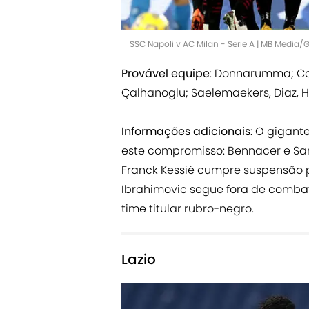
SSC Napoli v AC Milan - Serie A | MB Media/
Provável equipe
: Donnarumma; Cal
Çalhanoglu; Saelemaekers, Diaz, 
Informações adicionais
: O gigant
este compromisso: Bennacer e San
Franck Kessié cumpre suspensão 
Ibrahimovic segue fora de combat
time titular rubro-negro.
Lazio