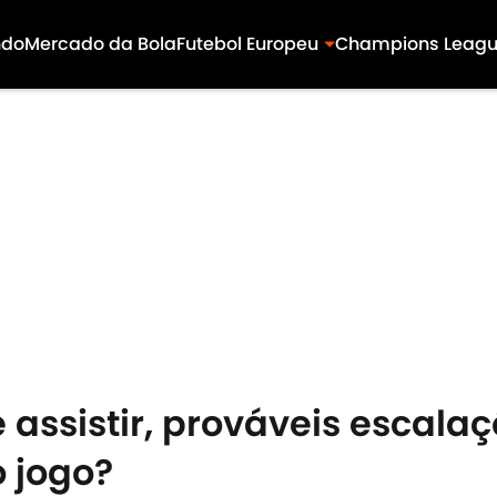
ndo
Mercado da Bola
Futebol Europeu
Champions Leag
 assistir, prováveis escalaç
o jogo?