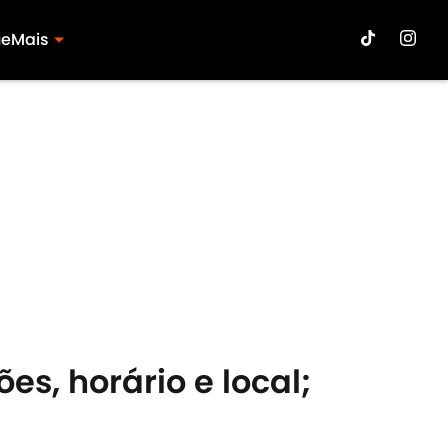
ue
Mais
ões, horário e local;