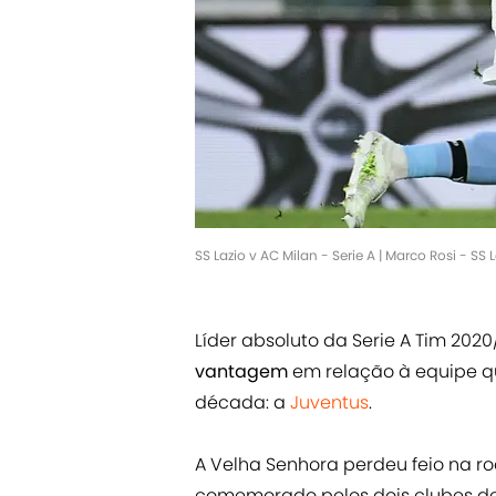
SS Lazio v AC Milan - Serie A | Marco Rosi - SS
Líder absoluto da Serie A Tim 2020
vantagem
em relação à equipe q
década: a
Juventus
.
A Velha Senhora perdeu feio na r
comemorado pelos dois clubes de