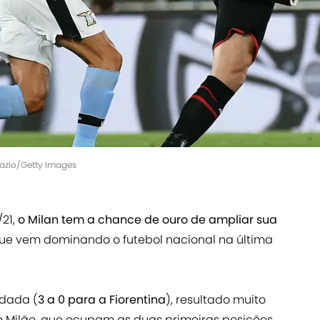
 Lazio/Getty Images
/21,
o Milan tem a chance de ouro de ampliar sua
ue vem dominando o futebol nacional na última
odada (
3 a 0 para a Fiorentina
), resultado muito
 Milão, que ocupam as duas primeiras posições.