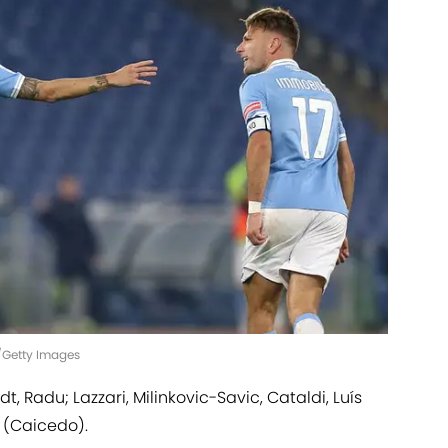
o/Getty Images
edt, Radu; Lazzari, Milinkovic-Savic, Cataldi, Luís
 (Caicedo).