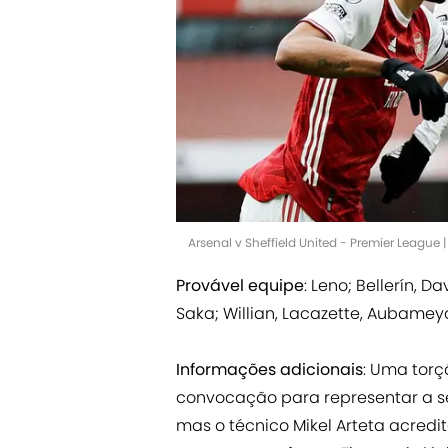
Arsenal v Sheffield United - Premier League 
Provável equipe
: Leno; Bellerín, D
Saka; Willian, Lacazette, Aubamey
Informações adicionais
: Uma torç
convocação para representar a s
mas o técnico Mikel Arteta acredi