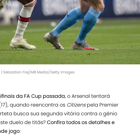
l | Sebastian Frej/MB Media/Getty Images
ifinais da FA Cup passada
, o Arsenal tentará
 (17), quando reencontra os
Citizens
pela Premier
Arteta busca sua segunda vitória contra o gênio
ste duelo de titãs?
Confira todos os detalhes e
nde jogo
: