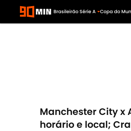
Brasileirão Série A
Copa do Mu
Skip to main content
Manchester City x A
horário e local; Cr