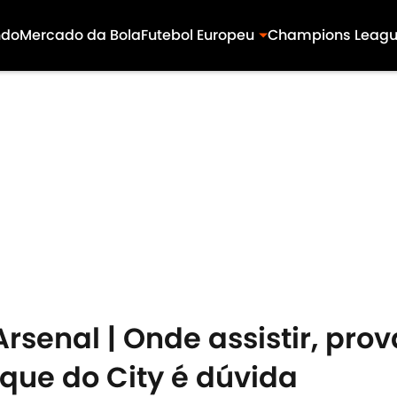
ndo
Mercado da Bola
Futebol Europeu
Champions Leag
rsenal | Onde assistir, pro
aque do City é dúvida