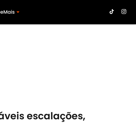
ue
Mais
váveis escalações,