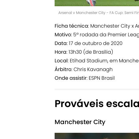
Arsenal v Manchester City - FA Cup: Semi Fi
Ficha técnica
: Manchester City x A
Motivo
: 5ª rodada da Premier Lea
Data
: 17 de outubro de 2020
Hora
: 13h30 (de Brasília)
Local
: Etihad Stadium, em Manche
Árbitro
: Chris Kavanagh
Onde assistir
: ESPN Brasil
Prováveis escal
Manchester City