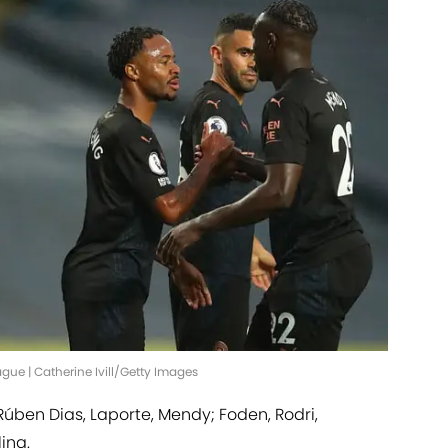
gue | Catherine Ivill/Getty Images
 Rúben Dias, Laporte, Mendy; Foden, Rodri,
ing.