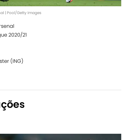
nal | Pool/Getty Images
rsenal
gue 2020/21
ster (ING)
ações