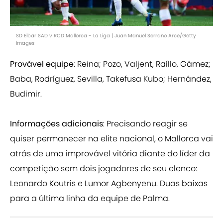
SD Eibar SAD v RCD Mallorca - La Liga | Juan Manuel Serrano Arce/Getty
Images
Provável equipe
: Reina; Pozo, Valjent, Raíllo, Gámez;
Baba, Rodríguez, Sevilla, Takefusa Kubo; Hernández,
Budimir.
Informações adicionais
: Precisando reagir se
quiser permanecer na elite nacional, o Mallorca vai
atrás de uma improvável vitória diante do líder da
competição sem dois jogadores de seu elenco:
Leonardo Koutris e Lumor Agbenyenu. Duas baixas
para a última linha da equipe de Palma.