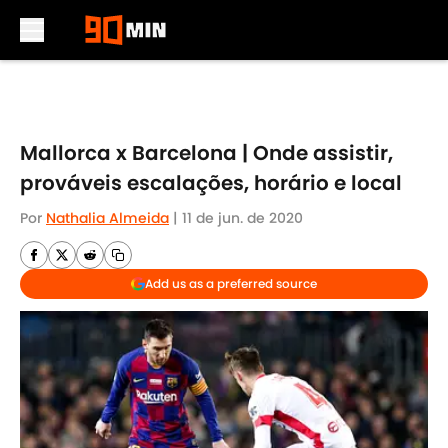
Skip to main content
Mallorca x Barcelona | Onde assistir,
prováveis escalações, horário e local
Por
Nathalia Almeida
|
11 de jun. de 2020
Add us as a preferred source