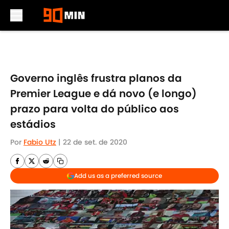
Skip to main content
Governo inglês frustra planos da
Premier League e dá novo (e longo)
prazo para volta do público aos
estádios
Por
Fabio Utz
|
22 de set. de 2020
Add us as a preferred source