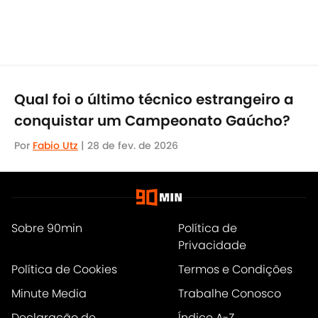
Qual foi o último técnico estrangeiro a
conquistar um Campeonato Gaúcho?
Por
Fabio Utz
|
28 de fev. de 2026
Sobre 90min
Política de
Privacidade
Política de Cookies
Termos e Condições
Minute Media
Trabalhe Conosco
Declaração de
Índice A-Z