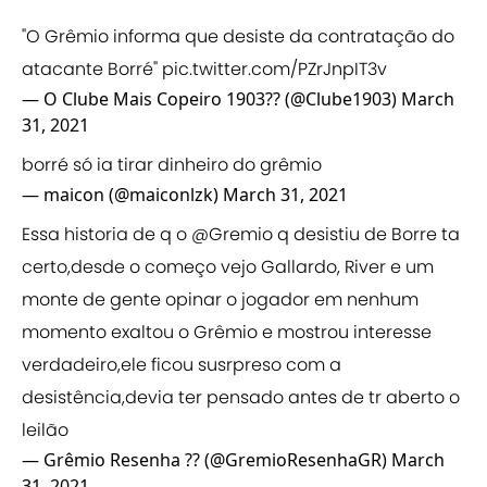
"O Grêmio informa que desiste da contratação do
atacante Borré"
pic.twitter.com/PZrJnpIT3v
— O Clube Mais Copeiro 1903?? (@Clube1903)
March
31, 2021
borré só ia tirar dinheiro do grêmio
— maicon (@maiconlzk)
March 31, 2021
Essa historia de q o
@Gremio
q desistiu de Borre ta
certo,desde o começo vejo Gallardo, River e um
monte de gente opinar o jogador em nenhum
momento exaltou o Grêmio e mostrou interesse
verdadeiro,ele ficou susrpreso com a
desistência,devia ter pensado antes de tr aberto o
leilão
— Grêmio Resenha ?? (@GremioResenhaGR)
March
31, 2021