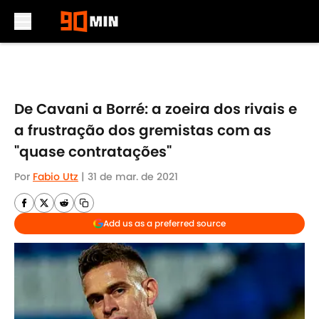
Skip to main content
De Cavani a Borré: a zoeira dos rivais e
a frustração dos gremistas com as
"quase contratações"
Por
Fabio Utz
|
31 de mar. de 2021
Add us as a preferred source