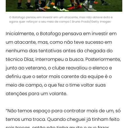
O Botafogo pensou em investir em um atacante, mas não obteve êxito e
agora quer reforçar o seu meio de campo | Bruna Prado/Getty Images
Inicialmente, o Botafogo pensava em investir em
um atacante, mas, como não teve sucesso em
nenhuma das tentativas antes da chegada do
técnico Díaz, interrompeu a busca. Posteriormente,
junto ao veterano, o clube reavaliou o elenco e
definiu que o setor mais carente da equipe é o
meio de campo, o que fez o time voltar suas
atenções para um volante.
“Não temos espaço para contratar mais de um, só
temos uma troca. Quando cheguei já tinham feito
seis trocas, então não tinha muito o que fazer.