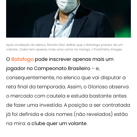
Após avaliação do elenco, Ramón Díaz definiu que o Botafogo precisa de um
volante. Clube tem apenas mais uma carta na manga. | Pool/Getty Images
O
Botafogo
pode inscrever apenas mais um
jogador no Campeonato Brasileiro
– e,
consequentemente, no elenco que vai disputar a
reta final da temporada. Assim, o Glorioso observa
o mercado com cautela e estuda bastante antes
de fazer uma investida. A posição a ser contratada
já foi definida e dois nomes (não revelados) estão
na mira:
o clube quer um volante
.