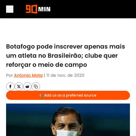
Skip to main content
Botafogo pode inscrever apenas mais
um atleta no Brasileirão; clube quer
reforçar o meio de campo
Por
Antonio Mota
|
11 de nov. de 2020
Add us as a preferred source