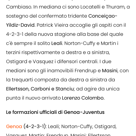
Cambiaso. In mediana ci sono Locatelli e Thuram, a
sostegno del confermato tridente
Conceiçao-
Yildiz-David
. Patrick Vieira accoglie gli ospiti con il
4-2-3-1 della nuova stagione alla base del quale
c'è sempre il solito
Leali
. Norton-Cuffy e Martin i
terzini rispettivamente a destra e a sinistra,
Ostigard e Vasquez i difensori centrali. I due
mediani sono gli inamovibili Frendrup e
Masini
, con
la trequarti composta da destra a sinistra da
Ellertsson, Carboni e Stanciu
; ad agire da unica
punta il nuovo arrivato
Lorenzo Colombo.
Le formazioni ufficiali di Genoa-Juventus
Genoa
(4-2-3-1)
: Leali; Norton-Cuffy, Ostigard,
Vasquez, Martin; Frendrup, Masini; Ellertsson,