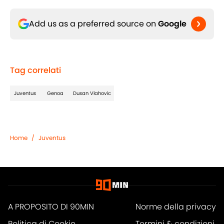
Add us as a preferred source on
Google
Tag correlati
Juventus
Genoa
Dusan Vlahovic
Home
/
Juventus
A PROPOSITO DI 90MIN
Norme della privacy
Politica di Cookie
Termini & condizioni