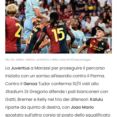
FBL-ITA-SERIEA-GENOA-JUVENTUS | PIERO CRUCIATTI/GettyImages
La
Juventus
a Marassi per proseguire il percorso
iniziato con un sorriso all'esordio contro il Parma.
Contro il
Genoa
Tudor conferma 10/11 visti allo
Stadium
. Di Gregorio difende i pali bianconeri con
Gatti, Bremer e Kelly nel trio dei difensori.
Kalulu
riparte da quinto di destra, con
Joao
Mario
spostato sull'altra corsia al posto dello squalificato