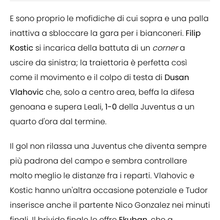
E sono proprio le mofidiche di cui sopra e una palla
inattiva a sbloccare la gara per i bianconeri.
Filip
Kostic
si incarica della battuta di un
corner
a
uscire da sinistra; la traiettoria è perfetta così
come il movimento e il colpo di testa di
Dusan
Vlahovic
che, solo a centro area, beffa la difesa
genoana e supera Leali,
1-0
della Juventus a un
quarto d'ora dal termine.
Il gol non rilassa una Juventus che diventa sempre
più padrona del campo e sembra controllare
molto meglio le distanze fra i reparti. Vlahovic e
Kostic hanno un'altra occasione potenziale e Tudor
inserisce anche il partente Nico Gonzalez nei minuti
finali. Il brivido finale lo offre
Ekuban
, che a