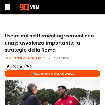
Skip to main content
Uscire dal settlement agreement con
una plusvalenza importante: la
strategia della Roma
Di
La redazione di 90min
|
26 mar 2026
Add us as a preferred source