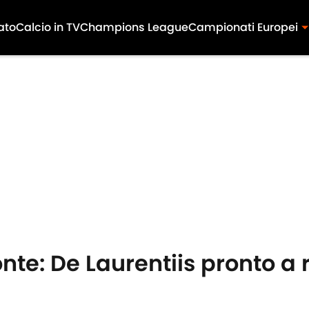
ato
Calcio in TV
Champions League
Campionati Europei
nte: De Laurentiis pronto a 