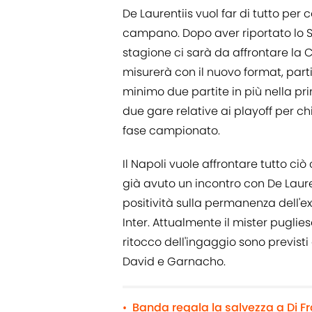
De Laurentiis vuol far di tutto per
campano. Dopo aver riportato lo S
stagione ci sarà da affrontare la 
misurerà con il nuovo format, par
minimo due partite in più nella pri
due gare relative ai playoff per chi
fase campionato.
Il Napoli vuole affrontare tutto c
già avuto un incontro con De Lauren
positività sulla permanenza dell'ex 
Inter. Attualmente il mister puglies
ritocco dell'ingaggio sono previsti
David e Garnacho.
Banda regala la salvezza a Di F
•