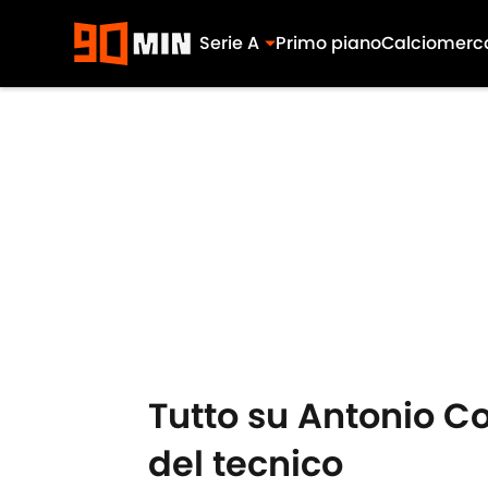
Serie A
Primo piano
Calciomerc
Skip to main content
Tutto su Antonio Co
del tecnico