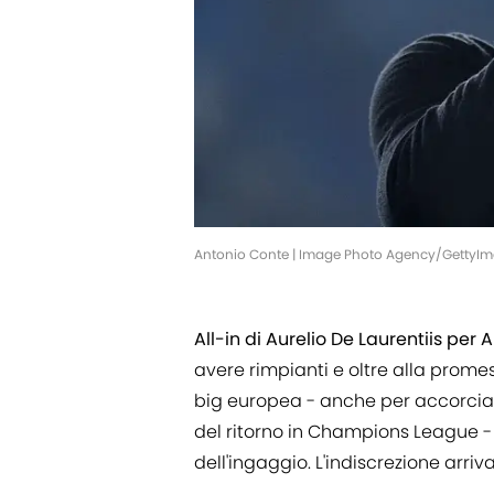
Antonio Conte | Image Photo Agency/GettyI
All-in di Aurelio De Laurentiis per
avere rimpianti e oltre alla prome
big europea - anche per accorciare
del ritorno in Champions League -
dell'ingaggio. L'indiscrezione arri