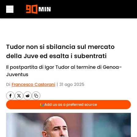
Skip to main content
Tudor non si sbilancia sul mercato
della Juve ed esalta i subentrati
Il postpartita di Igor Tudor al termine di Genoa-
Juventus
Di
Francesco Castorani
|
31 ago 2025
Add us as a preferred source