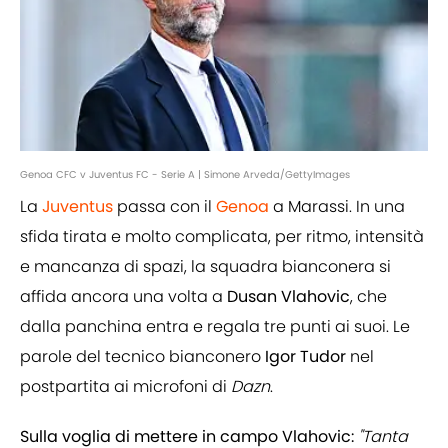
Genoa CFC v Juventus FC - Serie A | Simone Arveda/GettyImages
La
Juventus
passa con il
Genoa
a Marassi. In una
sfida tirata e molto complicata, per ritmo, intensità
e mancanza di spazi, la squadra bianconera si
affida ancora una volta a
Dusan
Vlahovic
, che
dalla panchina entra e regala tre punti ai suoi. Le
parole del tecnico bianconero
Igor
Tudor
nel
postpartita ai microfoni di
Dazn
.
Sulla voglia di mettere in campo Vlahovic:
"Tanta