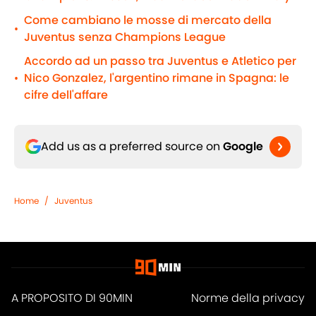
Come cambiano le mosse di mercato della
•
Juventus senza Champions League
Accordo ad un passo tra Juventus e Atletico per
Nico Gonzalez, l'argentino rimane in Spagna: le
•
cifre dell'affare
Add us as a preferred source on
Google
Home
/
Juventus
A PROPOSITO DI 90MIN
Norme della privacy