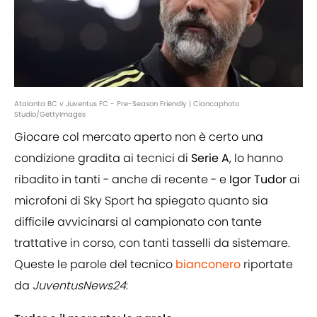
Atalanta BC v Juventus FC - Pre-Season Friendly | Ciancaphoto
Studio/GettyImages
Giocare col mercato aperto non è certo una
condizione gradita ai tecnici di
Serie A
, lo hanno
ribadito in tanti - anche di recente - e
Igor Tudor
ai
microfoni di Sky Sport ha spiegato quanto sia
difficile avvicinarsi al campionato con tante
trattative in corso, con tanti tasselli da sistemare.
Queste le parole del tecnico
bianconero
riportate
da
JuventusNews24
: