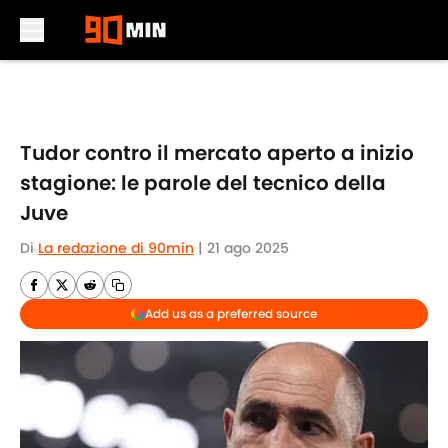
Skip to main content
Tudor contro il mercato aperto a inizio
stagione: le parole del tecnico della
Juve
Di
La redazione di 90min
|
21 ago 2025
Add us as a preferred source