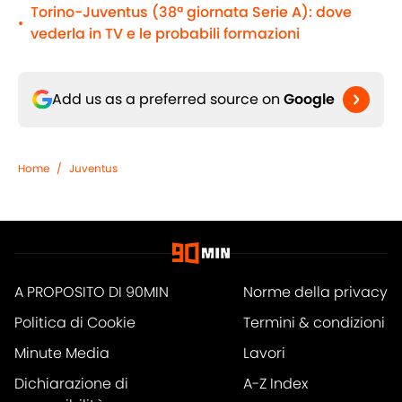
Torino-Juventus (38ª giornata Serie A): dove
•
vederla in TV e le probabili formazioni
Add us as a preferred source on
Google
Home
/
Juventus
A PROPOSITO DI 90MIN
Norme della privacy
Politica di Cookie
Termini & condizioni
Minute Media
Lavori
Dichiarazione di
A-Z Index