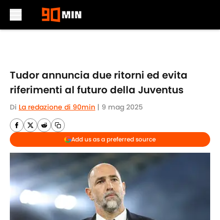
Skip to main content
Tudor annuncia due ritorni ed evita
riferimenti al futuro della Juventus
Di
La redazione di 90min
|
9 mag 2025
Add us as a preferred source