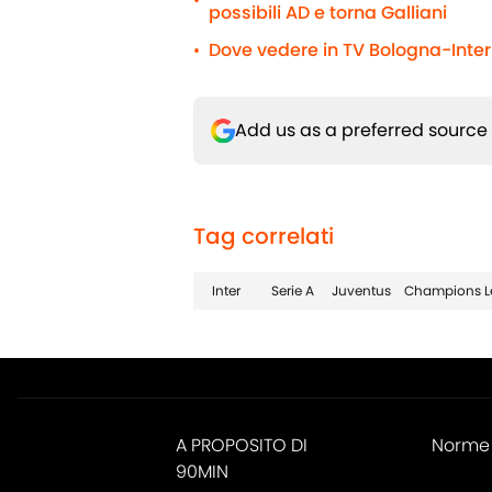
•
possibili AD e torna Galliani
Dove vedere in TV Bologna-Inter 
•
Add us as a preferred source
Tag correlati
Inter
Serie A
Juventus
Champions L
A PROPOSITO DI
Norme 
90MIN