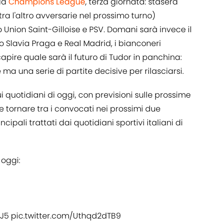
lla
Champions League
, terza giornata: stasera
tra l'altro avversarie nel prossimo turno)
Union Saint-Gilloise e PSV. Domani sarà invece il
o Slavia Praga e Real Madrid, i bianconeri
apire quale sarà il futuro di Tudor in panchina:
a una serie di partite decisive per rilasciarsi.
 quotidiani di oggi, con previsioni sulle prossime
 tornare tra i convocati nei prossimi due
incipali trattati dai quotidiani sportivi italiani di
 oggi:
wJ5
pic.twitter.com/Uthqd2dTB9