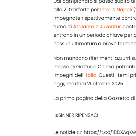
Dal campionato si passa subito a
alle 21 trasferte per
Inter
e
Napoli
(
impegnate rispettivamente contro 
turno di
Atalanta
e
Juventus
contr
entrano in un periodo chiave per c
nessun ultimatum a breve termine m
Non mancano riferimenti azzurri sui
mosse di Gattuso: Chiesa potrebbe
impegni dell
'Italia
. Questi i temi pr
oggi,
martedì 21 ottobre 2025
.
La prima pagina della Gazzetta di
📣SINNER RIPENSACI
Le notizie 👉
https://t.co/1BDXAqK