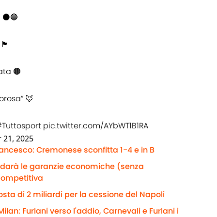
 ⚫️🔵
󠁿
ata 🟤
lorosa” 🦊
Tuttosport
pic.twitter.com/AYbWT1B1RA
 21, 2025
rancesco: Cremonese sconfitta 1-4 e in B
e darà le garanzie economiche (senza
competitiva
sta di 2 miliardi per la cessione del Napoli
ilan: Furlani verso l'addio, Carnevali e Furlani i