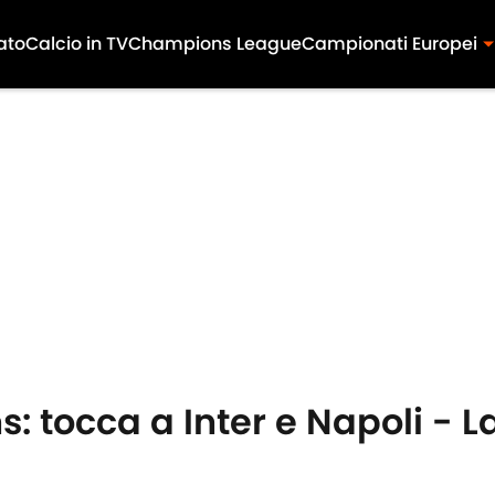
ato
Calcio in TV
Champions League
Campionati Europei
: tocca a Inter e Napoli -