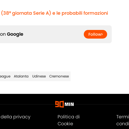
(38ª giornata Serie A) e le probabili formazioni
 on
Google
Follow
eague
Atalanta
Udinese
Cremonese
della privacy
Politica di
Termi
Cookie
condi