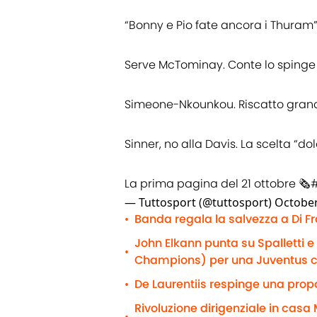
“Bonny e Pio fate ancora i Thuram”
Serve McTominay. Conte lo spinge 🏴󠁧󠁢󠁳󠁣
Simeone-Nkounkou. Riscatto gran
Sinner, no alla Davis. La scelta “do
La prima pagina del 21 ottobre 🗞️
#
— Tuttosport (@tuttosport)
October
Banda regala la salvezza a Di F
•
John Elkann punta su Spalletti 
•
Champions) per una Juventus 
De Laurentiis respinge una propo
•
Rivoluzione dirigenziale in casa M