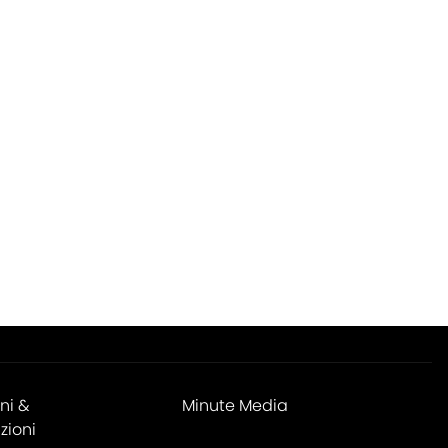
ni &
Minute Media
zioni