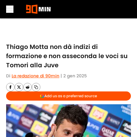
Skip to main content
Thiago Motta non dà indizi di
formazione e non asseconda le voci su
Tomori alla Juve
Di
La redazione di 90min
|
2 gen 2025
Add us as a preferred source