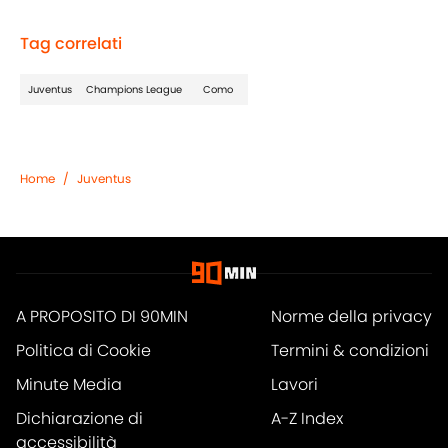
Tag correlati
Juventus
Champions League
Como
Home
/
Juventus
A PROPOSITO DI 90MIN
Norme della privacy
Politica di Cookie
Termini & condizioni
Minute Media
Lavori
Dichiarazione di
A-Z Index
accessibilità