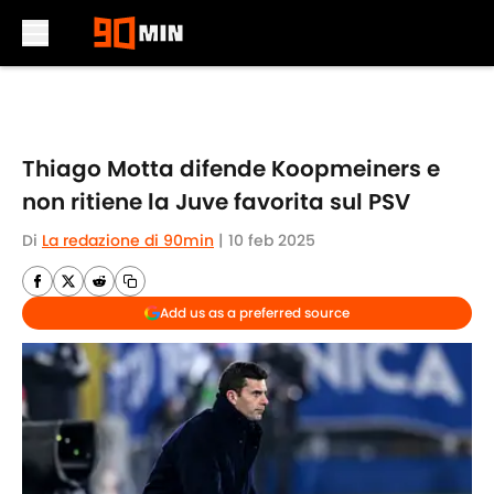
Skip to main content
Thiago Motta difende Koopmeiners e
non ritiene la Juve favorita sul PSV
Di
La redazione di 90min
|
10 feb 2025
Add us as a preferred source