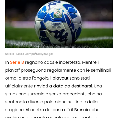
Serie B | Nicolò Campo/GettyImages
In
Serie B
regnano caos e incertezza. Mentre i
playoff proseguono regolarmente con le semifinali
ormai dietro l'angolo, i
playout
sono stati
ufficialmente
rinviati a data da destinarsi
. Una
situazione surreale e senza precedenti, che ha
scatenato diverse polemiche sul finale della
stagione. Al centro del caso c’è il
Brescia
, che
rischia una pesante penalizzazione legata a