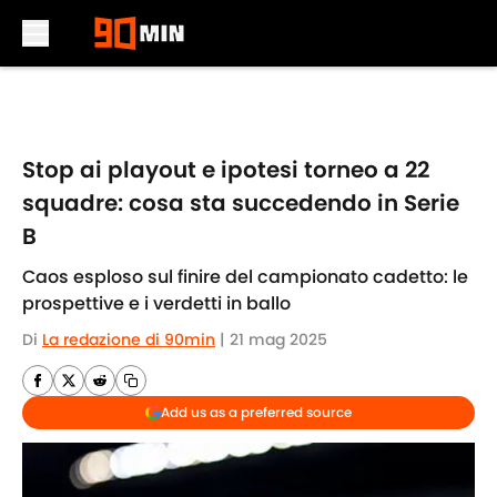
Skip to main content
Stop ai playout e ipotesi torneo a 22
squadre: cosa sta succedendo in Serie
B
Caos esploso sul finire del campionato cadetto: le
prospettive e i verdetti in ballo
Di
La redazione di 90min
|
21 mag 2025
Add us as a preferred source