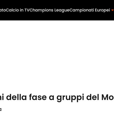
ato
Calcio in TV
Champions League
Campionati Europei
i della fase a gruppi del M
a