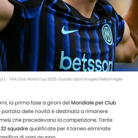
oup E - FIFA Club World Cup 2025 | Eurasia Sport Images/GettyImages
rni, la prima fase a gironi del
Mondiale per Club
i portata delle novità è destinata a rimanere
i mesi che precedevano la competizione. Tante
e 32 squadre
qualificate per il torneo eliminate
assifica di ogni gruppo.