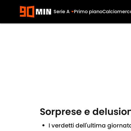
Serie A
Primo piano
Calciomerc
Skip to main content
Sorprese e delusion
I verdetti dell'ultima giornat