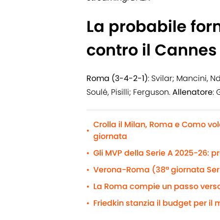
La probabile fo
contro il Cannes
Roma (3-4-2-1)
: Svilar; Mancini, 
Soulé, Pisilli; Ferguson.
Allenatore
:
Crolla il Milan, Roma e Como vol
•
giornata
Gli MVP della Serie A 2025-26: p
•
Verona-Roma (38ª giornata Serie
•
La Roma compie un passo verso D
•
Friedkin stanzia il budget per il 
•