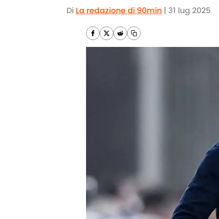
Di
La redazione di 90min
|
31 lug 2025