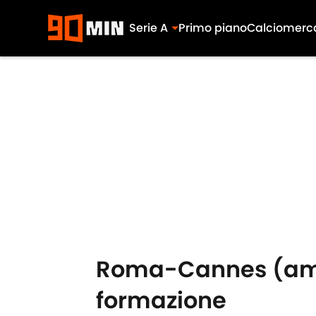
Serie A
Primo piano
Calciomerc
Skip to main content
Roma-Cannes (amic
formazione