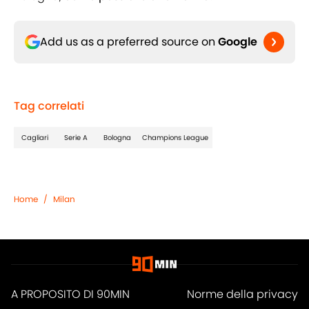
Add us as a preferred source on
Google
Tag correlati
Cagliari
Serie A
Bologna
Champions League
Home
/
Milan
A PROPOSITO DI 90MIN
Norme della privacy