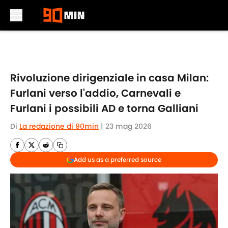
Skip to main content
Rivoluzione dirigenziale in casa Milan:
Furlani verso l'addio, Carnevali e
Furlani i possibili AD e torna Galliani
Di
La redazione di 90min
|
23 mag 2026
Add us as a preferred source