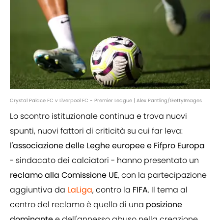
Crystal Palace FC v Liverpool FC - Premier League | Alex Pantling/GettyImages
Lo scontro istituzionale continua e trova nuovi
spunti, nuovi fattori di criticità su cui far leva:
l'
associazione delle Leghe europee e Fifpro Europa
- sindacato dei calciatori - hanno presentato un
reclamo alla Comissione UE
, con la partecipazione
aggiuntiva da
LaLiga
, contro la
FIFA
. Il tema al
centro del reclamo è quello di una
posizione
dominante
e dell'annesso abuso nella creazione