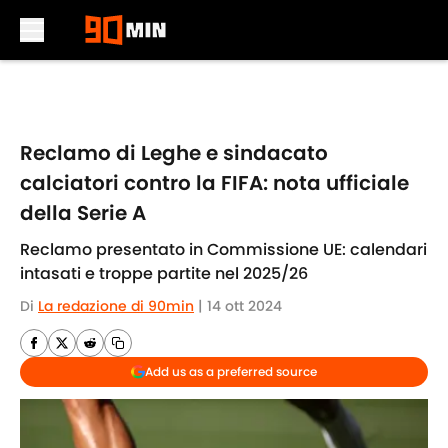
Skip to main content
Reclamo di Leghe e sindacato
calciatori contro la FIFA: nota ufficiale
della Serie A
Reclamo presentato in Commissione UE: calendari
intasati e troppe partite nel 2025/26
Di
La redazione di 90min
|
14 ott 2024
Add us as a preferred source