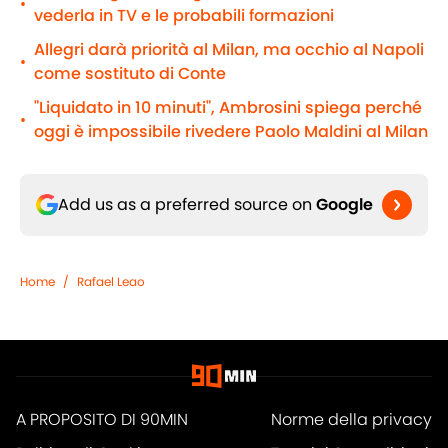
•
vederla in TV e le probabili formazioni
Allegri darà priorità al Milan, ma occhio al Napoli
•
come sostituto di Conte
"Liquidato in 10 minuti", Ambrosini spiega perché
•
oggi è impossibile rivedere Paolo Maldini al Milan
Add us as a preferred source on
Google
Home
/
Rafael Leao
A PROPOSITO DI 90MIN
Norme della privacy