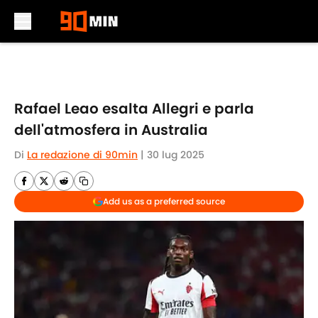
Skip to main content
Rafael Leao esalta Allegri e parla
dell'atmosfera in Australia
Di
La redazione di 90min
|
30 lug 2025
Add us as a preferred source