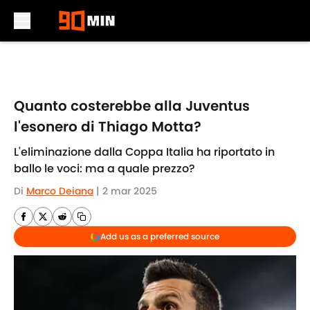
Skip to main content
Quanto costerebbe alla Juventus
l'esonero di Thiago Motta?
L'eliminazione dalla Coppa Italia ha riportato in
ballo le voci: ma a quale prezzo?
Di
Marco Deiana
|
2 mar 2025
Add us as a preferred source