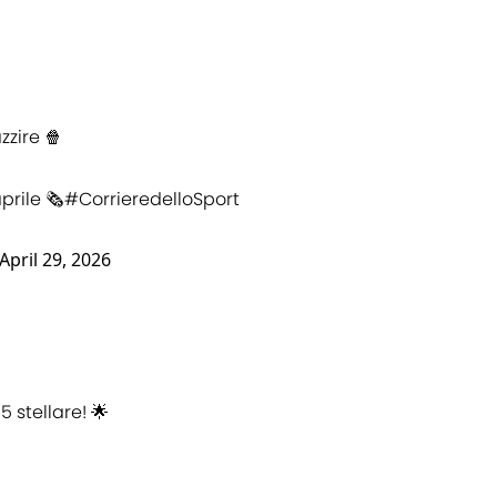
zire 🍿
rile 🗞️
#CorrieredelloSport
April 29, 2026
 stellare! 🌟