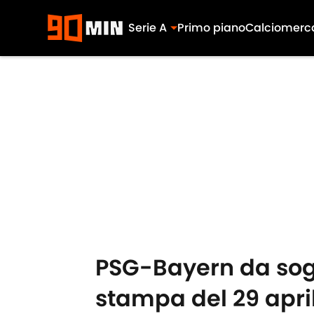
Serie A
Primo piano
Calciomerc
Skip to main content
PSG-Bayern da sogn
stampa del 29 apri