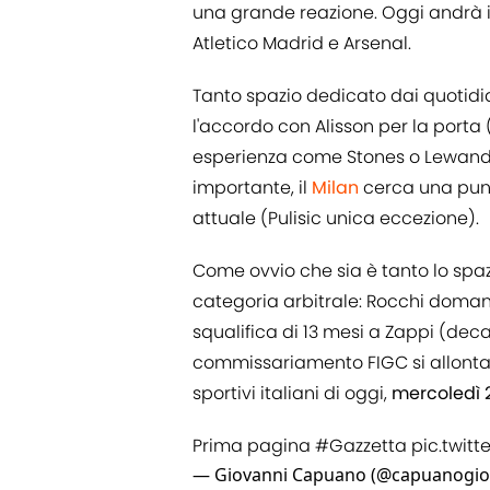
una grande reazione. Oggi andrà in
Atletico Madrid e Arsenal.
Tanto spazio dedicato dai quotidia
l'accordo con Alisson per la porta 
esperienza come Stones o Lewand
importante, il
Milan
cerca una punt
attuale (Pulisic unica eccezione).
Come ovvio che sia è tanto lo spa
categoria arbitrale: Rocchi doman
squalifica di 13 mesi a Zappi (dec
commissariamento FIGC si allontana.
sportivi italiani di oggi,
mercoledì 2
Prima pagina
#Gazzetta
pic.twit
— Giovanni Capuano (@capuanogi