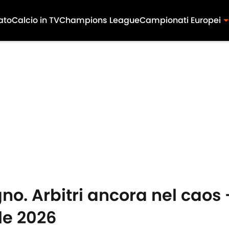
ato
Calcio in TV
Champions League
Campionati Europei
o. Arbitri ancora nel caos 
le 2026