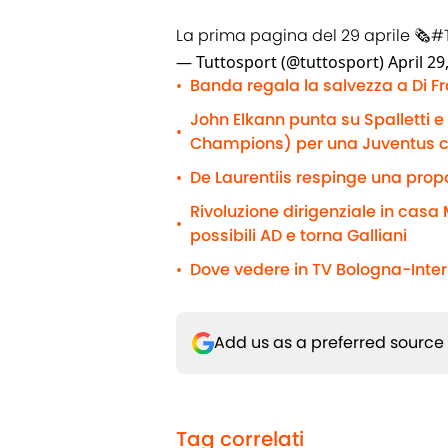
La prima pagina del 29 aprile 🗞️
#
— Tuttosport (@tuttosport)
April 29
Banda regala la salvezza a Di F
•
John Elkann punta su Spalletti 
•
Champions) per una Juventus 
De Laurentiis respinge una propo
•
Rivoluzione dirigenziale in casa M
•
possibili AD e torna Galliani
Dove vedere in TV Bologna-Inter 
•
Add us as a preferred source
Tag correlati