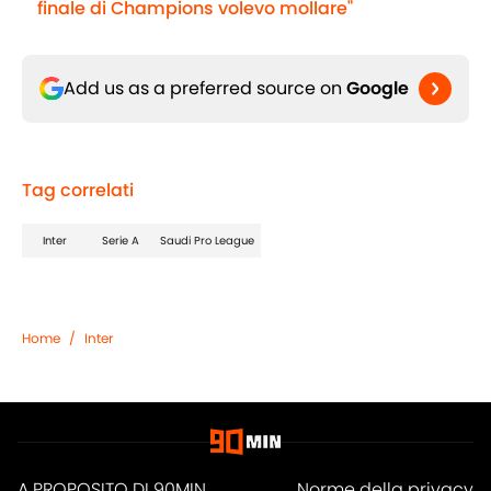
finale di Champions volevo mollare"
Add us as a preferred source on
Google
Tag correlati
Inter
Serie A
Saudi Pro League
Home
/
Inter
A PROPOSITO DI 90MIN
Norme della privacy