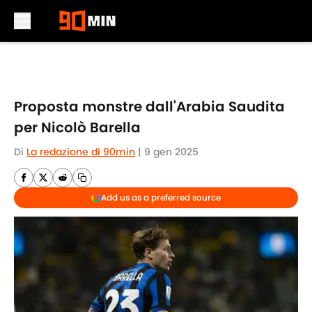
Skip to main content
Proposta monstre dall'Arabia Saudita
per Nicolò Barella
Di
La redazione di 90min
|
9 gen 2025
Add us as a preferred source