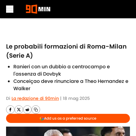
Skip to main content
Le probabili formazioni di Roma-Milan
(Serie A)
Ranieri con un dubbio a centrocampo e
l'assenza di Dovbyk
Conceiçao deve rinunciare a Theo Hernandez e
Walker
Di
La redazione di 90min
|
18 mag 2025
Add us as a preferred source