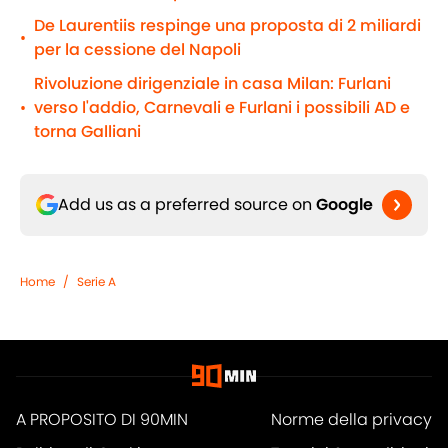
De Laurentiis respinge una proposta di 2 miliardi
•
per la cessione del Napoli
Rivoluzione dirigenziale in casa Milan: Furlani
verso l'addio, Carnevali e Furlani i possibili AD e
•
torna Galliani
Add us as a preferred source on
Google
Home
/
Serie A
A PROPOSITO DI 90MIN
Norme della privacy