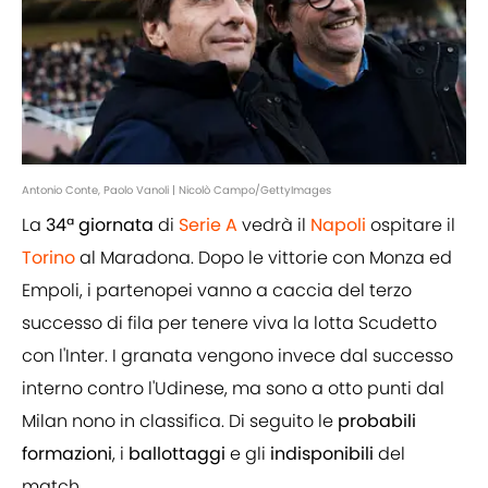
Antonio Conte, Paolo Vanoli | Nicolò Campo/GettyImages
La
34ª giornata
di
Serie A
vedrà il
Napoli
ospitare il
Torino
al Maradona. Dopo le vittorie con Monza ed
Empoli, i partenopei vanno a caccia del terzo
successo di fila per tenere viva la lotta Scudetto
con l'Inter. I granata vengono invece dal successo
interno contro l'Udinese, ma sono a otto punti dal
Milan nono in classifica. Di seguito le
probabili
formazioni
, i
ballottaggi
e gli
indisponibili
del
match.