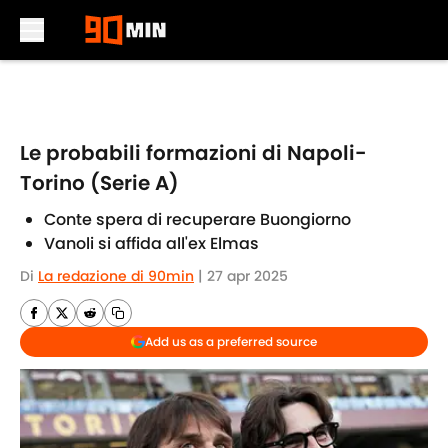
Skip to main content
Le probabili formazioni di Napoli-
Torino (Serie A)
Conte spera di recuperare Buongiorno
Vanoli si affida all'ex Elmas
Di
La redazione di 90min
|
27 apr 2025
Add us as a preferred source