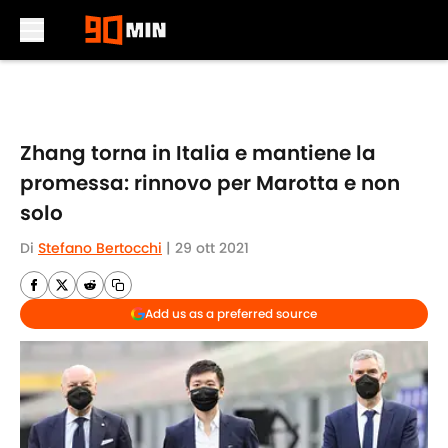
Skip to main content
Zhang torna in Italia e mantiene la
promessa: rinnovo per Marotta e non
solo
Di
Stefano Bertocchi
|
29 ott 2021
Add us as a preferred source