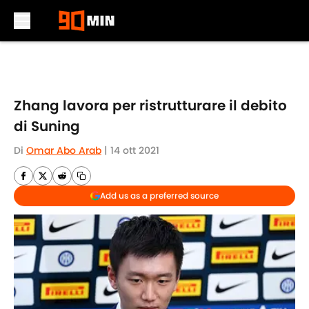
Skip to main content
Zhang lavora per ristrutturare il debito
di Suning
Di
Omar Abo Arab
|
14 ott 2021
Add us as a preferred source