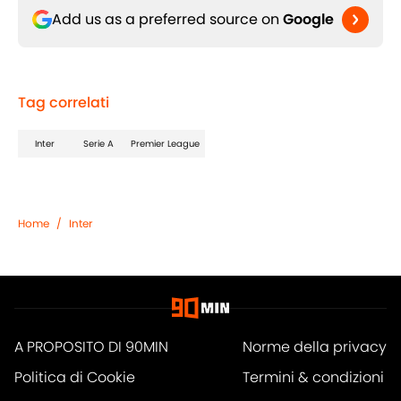
Add us as a preferred source on
Google
Tag correlati
Inter
Serie A
Premier League
Home
/
Inter
A PROPOSITO DI 90MIN
Norme della privacy
Politica di Cookie
Termini & condizioni