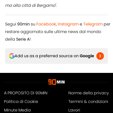
ma alla città di Bergamo
".
Segui
90min
su
Facebook
,
Instagram
e
Telegram
per
restare aggiornato sulle ultime news dal mondo
della
Serie A
!
Add us as a preferred source on
Google
A PROPOSITO DI 90MIN
Norme della privacy
Politica di Cookie
Termini & condizioni
Minute Media
Lavori