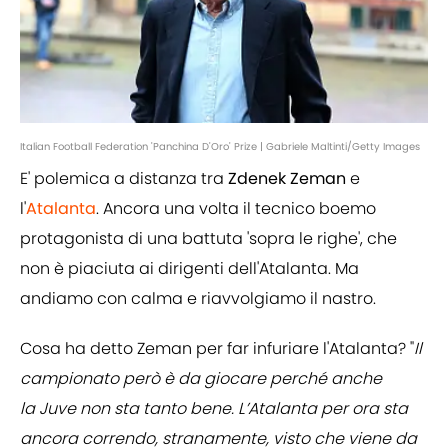
Italian Football Federation 'Panchina D'Oro' Prize | Gabriele Maltinti/Getty Images
E' polemica a distanza tra
Zdenek
Zeman
e
l'
Atalanta
. Ancora una volta il tecnico boemo
protagonista di una battuta 'sopra le righe', che
non è piaciuta ai dirigenti dell'Atalanta. Ma
andiamo con calma e riavvolgiamo il nastro.
Cosa ha detto Zeman per far infuriare l'Atalanta? "
Il
campionato però è da giocare perché anche
la Juve non sta tanto bene. L’Atalanta per ora sta
ancora correndo, stranamente, visto che viene da