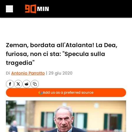
Skip to main content
Zeman, bordata all'Atalanta! La Dea,
furiosa, non ci sta: "Specula sulla
tragedia"
Di
Antonio Parrotto
|
29 giu 2020
Add us as a preferred source