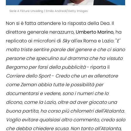
Serie A Fixture Unveiling | Emilio Andreoli/Getty Images
Non si è fatta attendere la risposta della Dea. Il
direttore generale nerazzurro,
Umberto
Marino
, ha
replicato ai microfoni di
Sky
all'ex Roma e Lazio: "
E'
molto triste sentire parole del genere e che ci siano
persone che speculino sul dramma che ha vissuto
Bergamo per farsi della pubblicità
- riporta il
Corriere dello Sport
-
Credo che un ex allenatore
come Zeman abbia tutte le possibilità per
documentarsi e vedere, sono i numeri che lo
dicono, come la Lazio, oltre ad aver giocato una
buona partita, ha corso più chilometri dell'Atalanta.
Voglio evitare qualsiasi altro commento, credo solo
che debba chiedere scusa. Non tanto all'Atalanta,