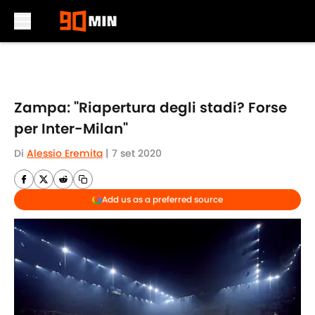
Skip to main content
Zampa: "Riapertura degli stadi? Forse
per Inter-Milan"
Di
Alessio Eremita
|
7 set 2020
Add us as a preferred source